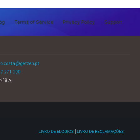
og
Terms of Service
Privacy Policy
Support
ro.costa@getzen.pt
17 271 190
Nº8 A,
LIVRO DE ELOGIOS
|
LIVRO DE RECLAMAÇÕES