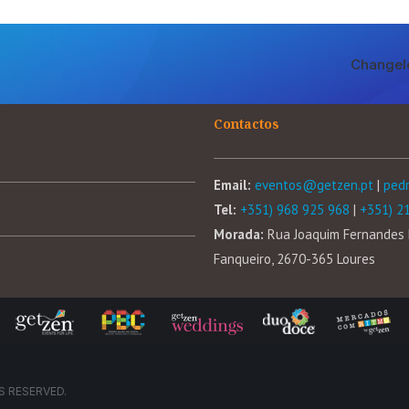
Changel
Contactos
Email:
eventos@getzen.pt
|
ped
Tel:
+351) 968 925 968
|
+351) 2
Morada:
Rua Joaquim Fernandes 
Fanqueiro, 2670-365 Loures
S RESERVED.