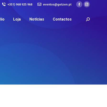
+351) 968 925 968
eventos@getzen.pt
lio
Loja
Notícias
Contactos