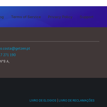
og
Terms of Service
Privacy Policy
Support
ro.costa@getzen.pt
17 271 190
Nº8 A,
LIVRO DE ELOGIOS
|
LIVRO DE RECLAMAÇÕES