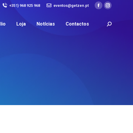
+351) 968 925 968
eventos@getzen.pt
lio
Loja
Notícias
Contactos