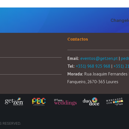
Changel
Contactos
Email:
eventos@getzen.pt
|
ped
Tel:
+351) 968 925 968
|
+351) 2
Morada:
Rua Joaquim Fernandes 
Fanqueiro, 2670-365 Loures
S RESERVED.