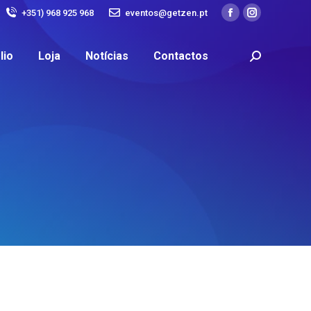
+351) 968 925 968
eventos@getzen.pt
lio
Loja
Notícias
Contactos