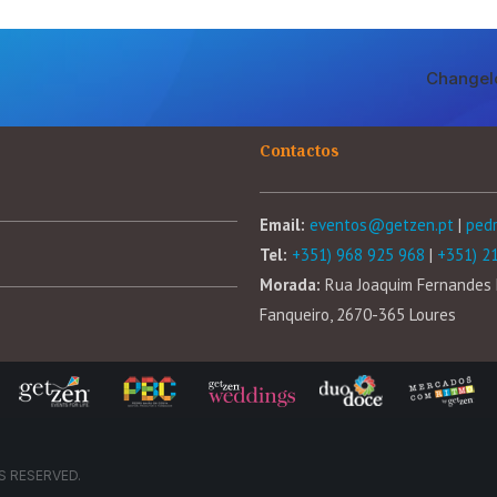
Changel
Contactos
Email:
eventos@getzen.pt
|
ped
Tel:
+351) 968 925 968
|
+351) 2
Morada:
Rua Joaquim Fernandes 
Fanqueiro, 2670-365 Loures
S RESERVED.