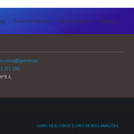
og
Terms of Service
Privacy Policy
Support
ro.costa@getzen.pt
17 271 190
Nº8 A,
LIVRO DE ELOGIOS
|
LIVRO DE RECLAMAÇÕES