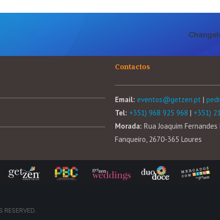
Changel
Contactos
Email:
eventos@getzen.pt
|
ped
Tel:
+351) 968 925 968
|
+351) 2
Morada:
Rua Joaquim Fernandes 
Fanqueiro, 2670-365 Loures
S RESERVED.