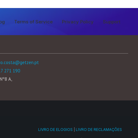
og
Terms of Service
Privacy Policy
Support
ro.costa@getzen.pt
17 271 190
Nº8 A,
LIVRO DE ELOGIOS
|
LIVRO DE RECLAMAÇÕES