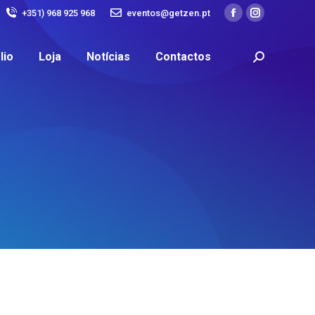
+351) 968 925 968
eventos@getzen.pt
lio
Loja
Notícias
Contactos