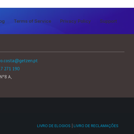
og
Terms of Service
Privacy Policy
Support
ro.costa@getzen.pt
17 271 190
Nº8 A,
LIVRO DE ELOGIOS
|
LIVRO DE RECLAMAÇÕES