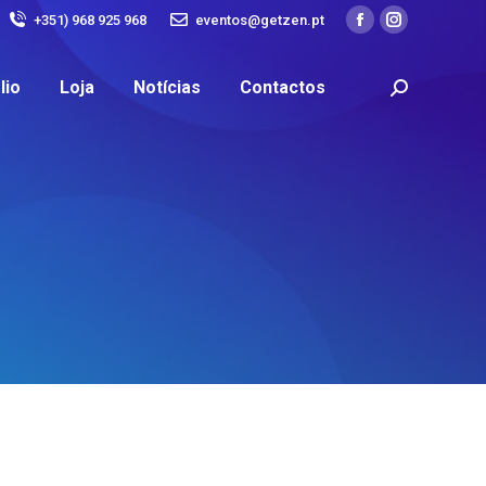
+351) 968 925 968
eventos@getzen.pt
lio
Loja
Notícias
Contactos