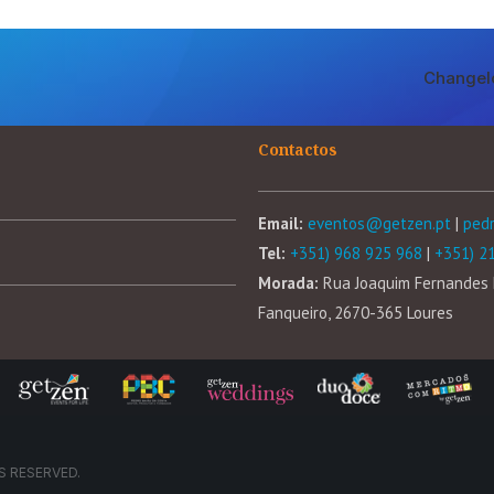
Changel
Contactos
Email:
eventos@getzen.pt
|
ped
Tel:
+351) 968 925 968
|
+351) 2
Morada:
Rua Joaquim Fernandes 
Fanqueiro, 2670-365 Loures
S RESERVED.