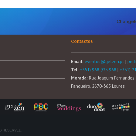
Changel
Contactos
Email:
eventos@getzen.pt
|
ped
Tel:
+351) 968 925 968
|
+351) 2
Morada:
Rua Joaquim Fernandes 
Fanqueiro, 2670-365 Loures
S RESERVED.