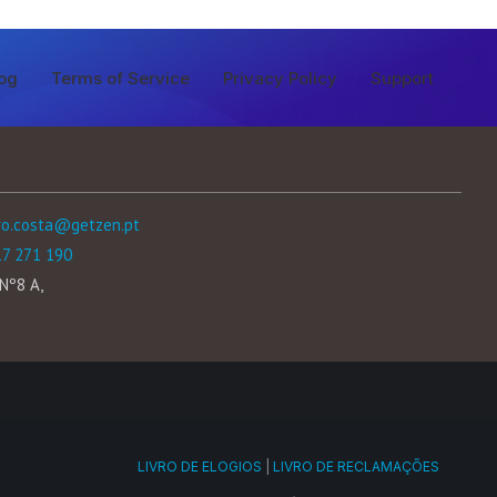
og
Terms of Service
Privacy Policy
Support
ro.costa@getzen.pt
17 271 190
Nº8 A,
LIVRO DE ELOGIOS
|
LIVRO DE RECLAMAÇÕES