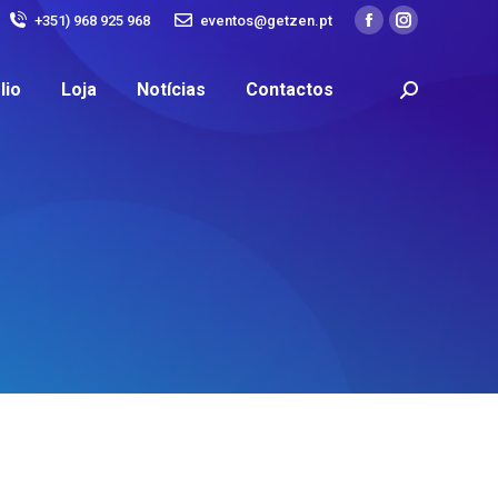
+351) 968 925 968
eventos@getzen.pt
lio
Loja
Notícias
Contactos