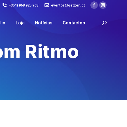
+351) 968 925 968
eventos@getzen.pt
lio
Loja
Notícias
Contactos
om Ritmo