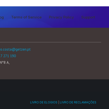
og
Terms of Service
Privacy Policy
Support
ro.costa@getzen.pt
17 271 190
Nº8 A,
LIVRO DE ELOGIOS
|
LIVRO DE RECLAMAÇÕES