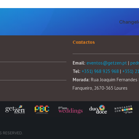
Changel
Contactos
Email:
eventos@getzen.pt
|
ped
Tel:
+351) 968 925 968
|
+351) 2
Morada:
Rua Joaquim Fernandes 
Fanqueiro, 2670-365 Loures
S RESERVED.