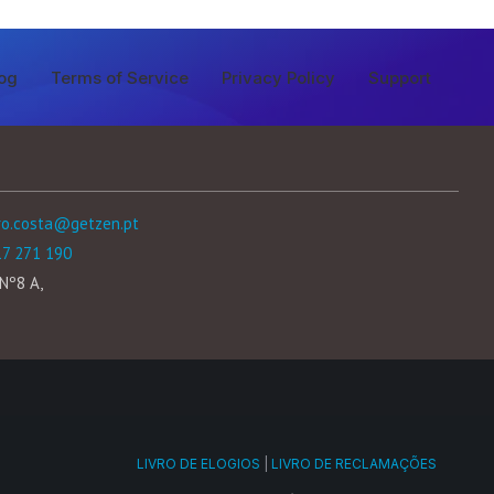
og
Terms of Service
Privacy Policy
Support
ro.costa@getzen.pt
17 271 190
Nº8 A,
LIVRO DE ELOGIOS
|
LIVRO DE RECLAMAÇÕES