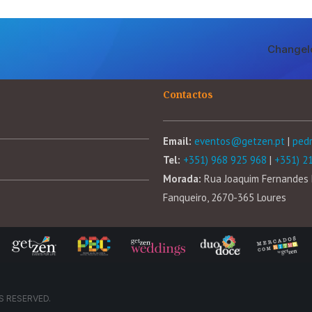
Changel
Contactos
Email:
eventos@getzen.pt
|
ped
Tel:
+351) 968 925 968
|
+351) 2
Morada:
Rua Joaquim Fernandes 
Fanqueiro, 2670-365 Loures
S RESERVED.