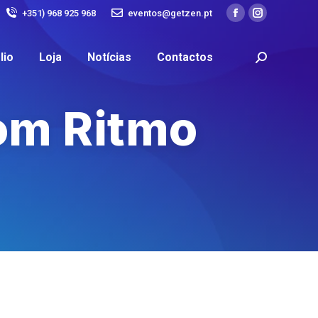
+351) 968 925 968
eventos@getzen.pt
lio
Loja
Notícias
Contactos
om Ritmo