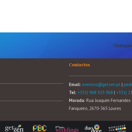
Changel
Contactos
Email:
eventos@getzen.pt
|
ped
Tel:
+351) 968 925 968
|
+351) 2
Morada:
Rua Joaquim Fernandes 
Fanqueiro, 2670-365 Loures