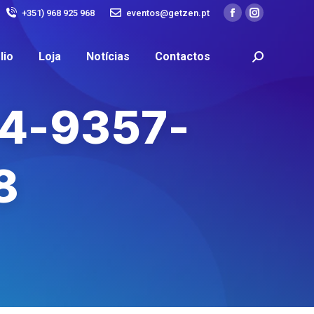
+351) 968 925 968
eventos@getzen.pt
lio
Loja
Notícias
Contactos
4-9357-
8