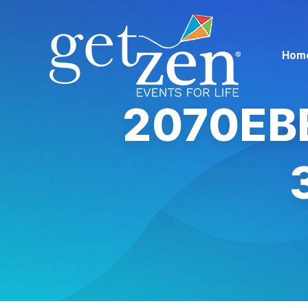
Hom
2070EB