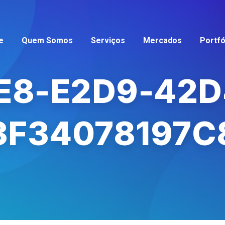
e
Quem Somos
Serviços
Mercados
Portfó
E8-E2D9-42D
3F34078197C