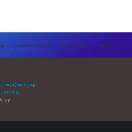
og
Terms of Service
Privacy Policy
Support
ro.costa@getzen.pt
17 271 190
Nº8 A,