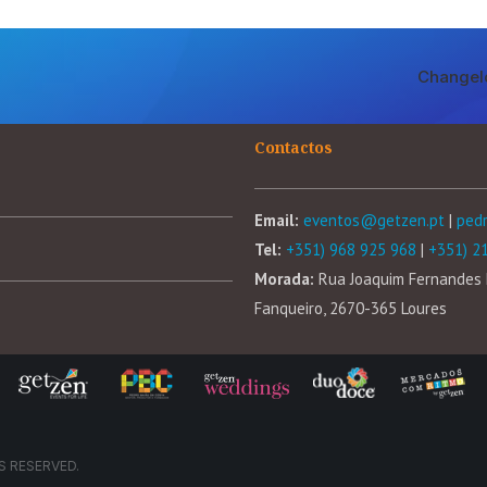
Changel
Contactos
Email:
eventos@getzen.pt
|
ped
Tel:
+351) 968 925 968
|
+351) 2
Morada:
Rua Joaquim Fernandes 
Fanqueiro, 2670-365 Loures
S RESERVED.