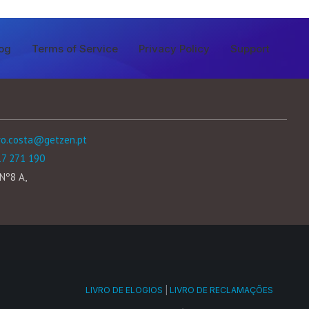
og
Terms of Service
Privacy Policy
Support
ro.costa@getzen.pt
17 271 190
Nº8 A,
LIVRO DE ELOGIOS
|
LIVRO DE RECLAMAÇÕES