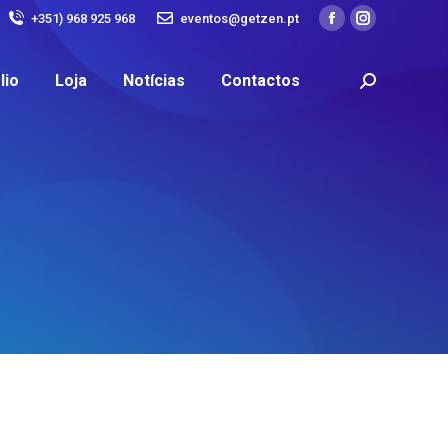
+351) 968 925 968
eventos@getzen.pt
lio
Loja
Notícias
Contactos