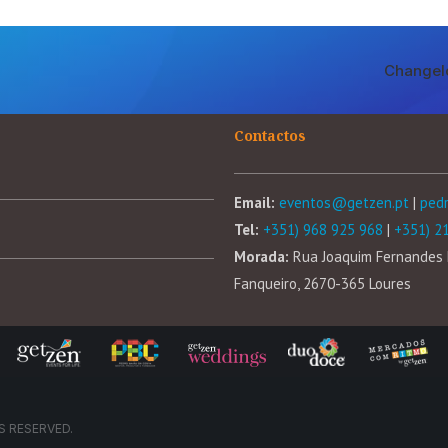
Changel
Contactos
Email:
eventos@getzen.pt
|
ped
Tel:
+351) 968 925 968
|
+351) 2
Morada:
Rua Joaquim Fernandes 
Fanqueiro, 2670-365 Loures
S RESERVED.