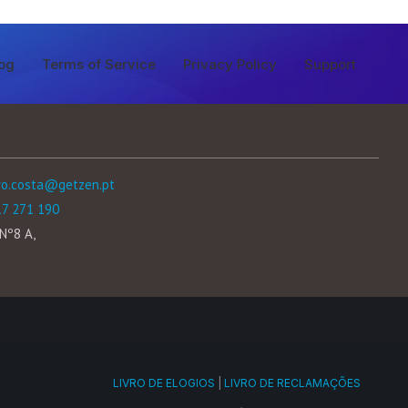
og
Terms of Service
Privacy Policy
Support
ro.costa@getzen.pt
17 271 190
Nº8 A,
LIVRO DE ELOGIOS
|
LIVRO DE RECLAMAÇÕES