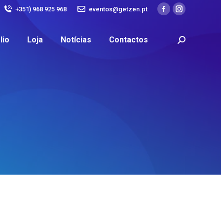
+351) 968 925 968
eventos@getzen.pt
lio
Loja
Notícias
Contactos