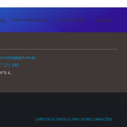
og
Terms of Service
Privacy Policy
Support
ro.costa@getzen.pt
17 271 190
Nº8 A,
LIVRO DE ELOGIOS
|
LIVRO DE RECLAMAÇÕES