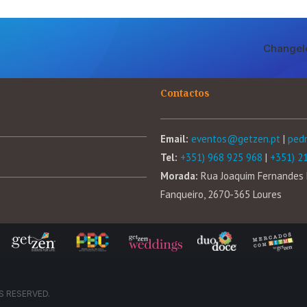
Changel
Contactos
Email:
eventos@getzen.pt
|
ped
Tel:
+351) 968 925 968
|
+351) 2
Morada:
Rua Joaquim Fernandes 
Fanqueiro, 2670-365 Loures
S RESERVED.