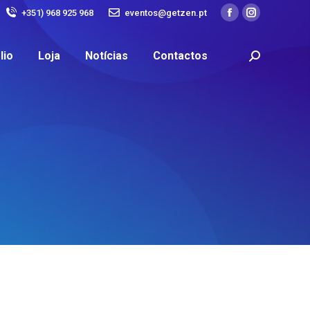
+351) 968 925 968
eventos@getzen.pt
lio
Loja
Notícias
Contactos