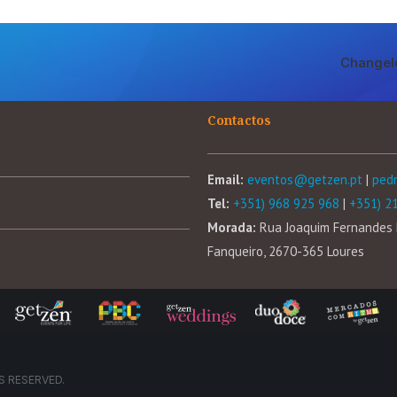
Changel
Contactos
Email:
eventos@getzen.pt
|
ped
Tel:
+351) 968 925 968
|
+351) 2
Morada:
Rua Joaquim Fernandes 
Fanqueiro, 2670-365 Loures
S RESERVED.