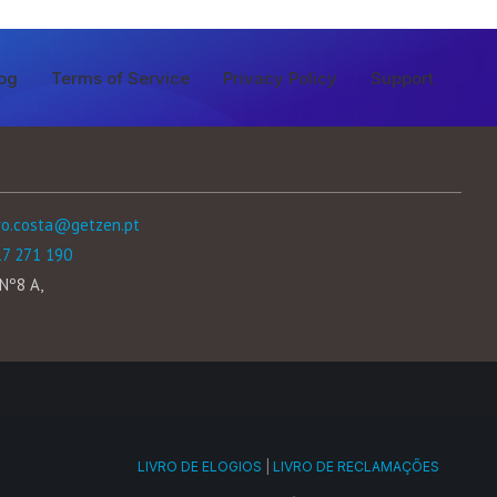
og
Terms of Service
Privacy Policy
Support
ro.costa@getzen.pt
17 271 190
Nº8 A,
LIVRO DE ELOGIOS
|
LIVRO DE RECLAMAÇÕES