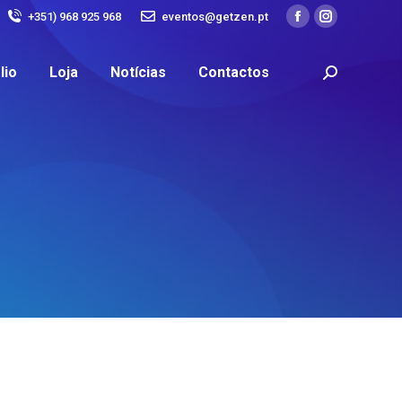
+351) 968 925 968
eventos@getzen.pt
lio
Loja
Notícias
Contactos