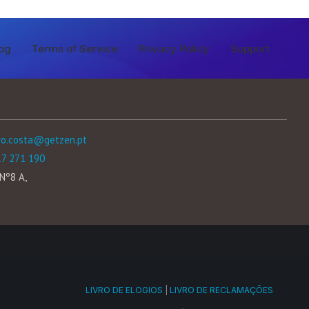
og
Terms of Service
Privacy Policy
Support
ro.costa@getzen.pt
17 271 190
Nº8 A,
LIVRO DE ELOGIOS
|
LIVRO DE RECLAMAÇÕES