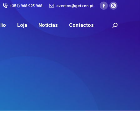
+351) 968 925 968
eventos@getzen.pt
lio
Loja
Notícias
Contactos