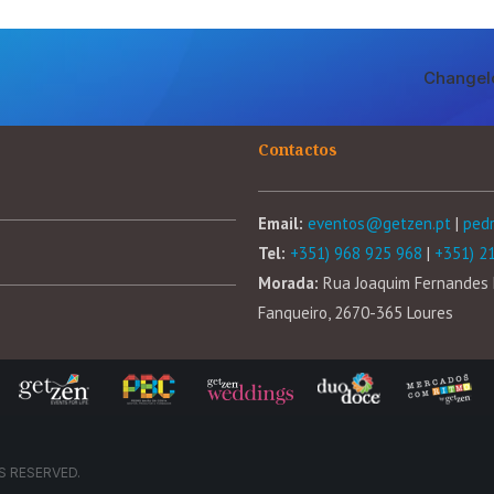
Changel
Contactos
Email:
eventos@getzen.pt
|
ped
Tel:
+351) 968 925 968
|
+351) 2
Morada:
Rua Joaquim Fernandes 
Fanqueiro, 2670-365 Loures
S RESERVED.