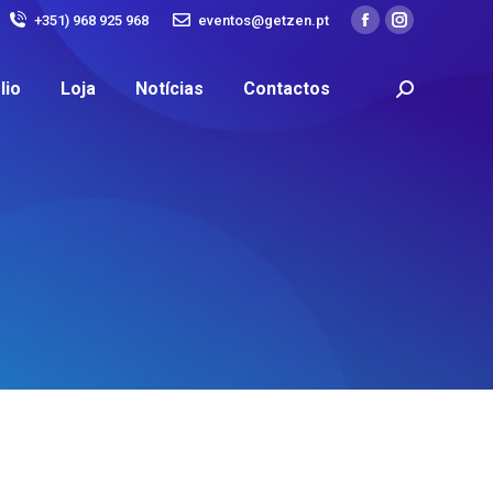
+351) 968 925 968
eventos@getzen.pt
lio
Loja
Notícias
Contactos