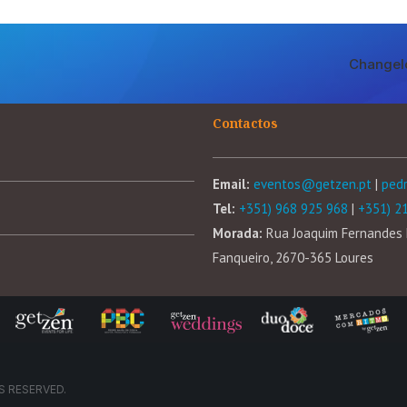
Changel
Contactos
Email:
eventos@getzen.pt
|
ped
Tel:
+351) 968 925 968
|
+351) 2
Morada:
Rua Joaquim Fernandes 
Fanqueiro, 2670-365 Loures
S RESERVED.