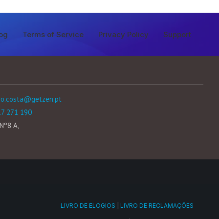
og
Terms of Service
Privacy Policy
Support
ro.costa@getzen.pt
17 271 190
Nº8 A,
LIVRO DE ELOGIOS
|
LIVRO DE RECLAMAÇÕES