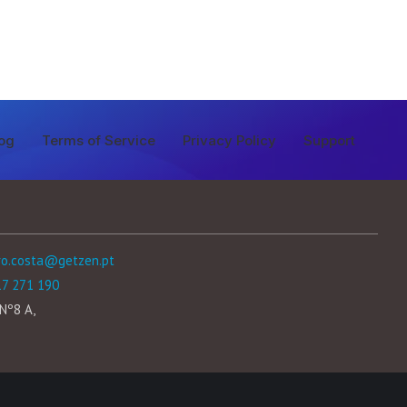
og
Terms of Service
Privacy Policy
Support
ro.costa@getzen.pt
17 271 190
Nº8 A,