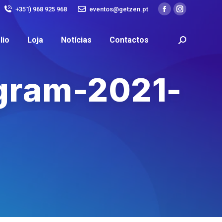
+351) 968 925 968
eventos@getzen.pt
lio
Loja
Notícias
Contactos
gram-2021-