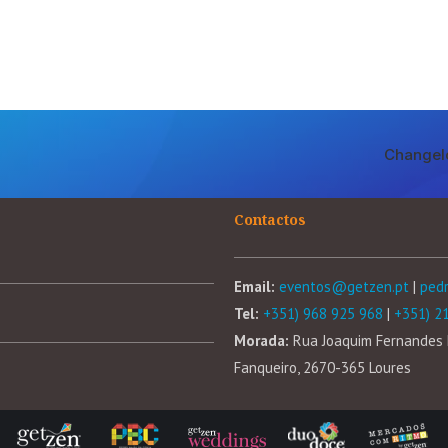
Changel
Contactos
Email:
eventos@getzen.pt
|
ped
Tel:
+351) 968 925 968
|
+351) 2
Morada:
Rua Joaquim Fernandes 
Fanqueiro, 2670-365 Loures