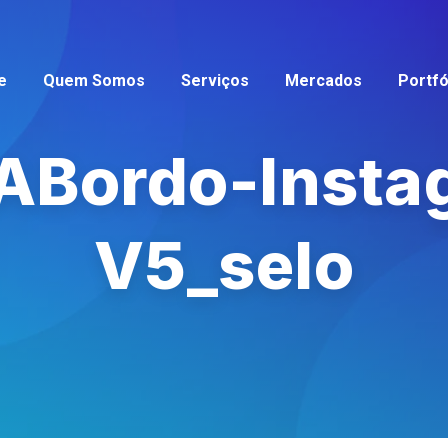
e
Quem Somos
Serviços
Mercados
Portfó
ABordo-Insta
V5_selo