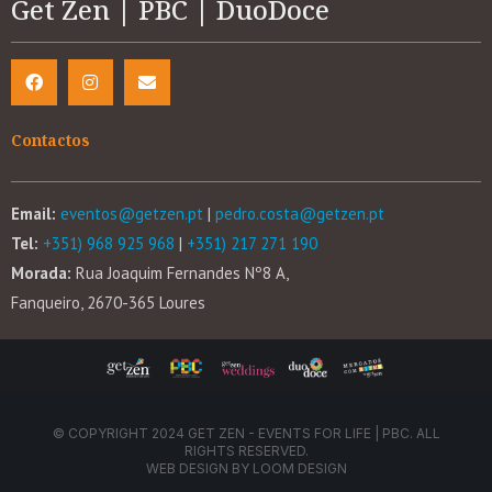
Get Zen | PBC | DuoDoce
Contactos
Email:
eventos@getzen.pt
|
pedro.costa@getzen.pt
Tel:
+351) 968 925 968
|
+351) 217 271 190
Morada:
Rua Joaquim Fernandes Nº8 A,
Fanqueiro, 2670-365 Loures
© COPYRIGHT 2024 GET ZEN - EVENTS FOR LIFE | PBC. ALL
RIGHTS RESERVED.
WEB DESIGN BY
LOOM DESIGN