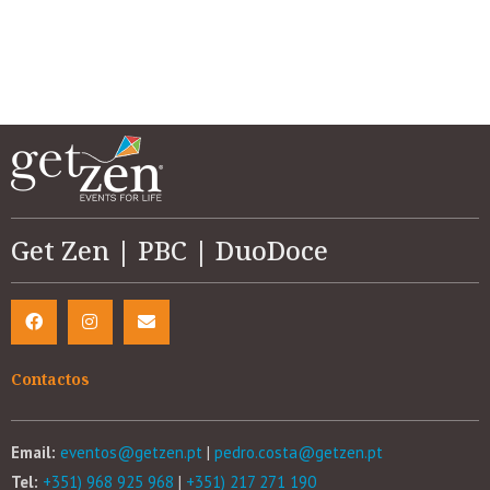
Get Zen | PBC | DuoDoce
Contactos
Email:
eventos@getzen.pt
|
pedro.costa@getzen.pt
Tel:
+351) 968 925 968
|
+351) 217 271 190